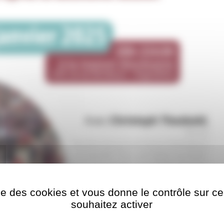
ise des cookies et vous donne le contrôle sur 
souhaitez activer