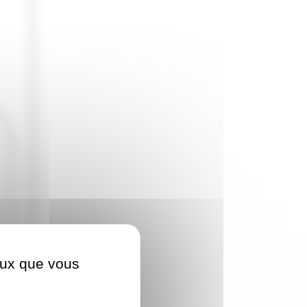
ceux que vous