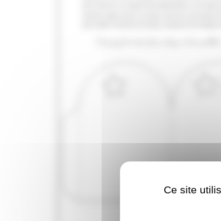
Ce site util