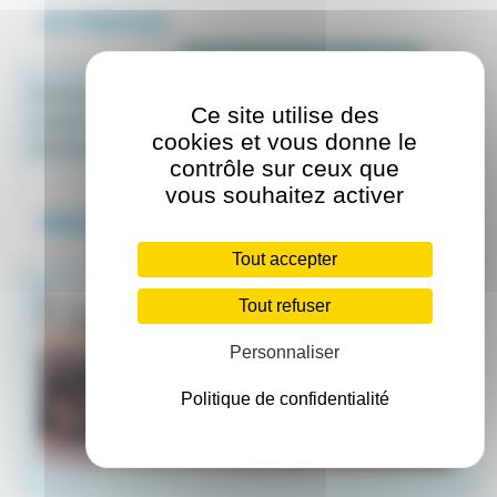
LES PAROISSES
Barbezieux – Baignes – Barret
Ce site utilise des
Aubeterre – Chalais – Brossac
cookies et vous donne le
Montmoreau – Blanzac – Villebois-Lavalette
contrôle sur ceux que
vous souhaitez activer
ABBAYE DE MAUMONT
Tout accepter
Tout refuser
Personnaliser
Politique de confidentialité