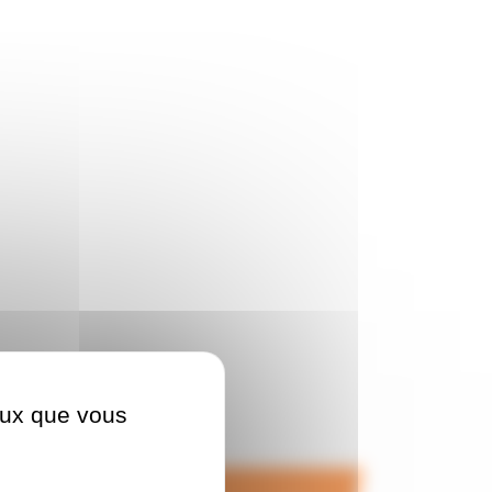
ceux que vous